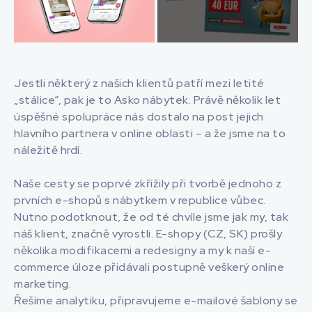
Další fotografie
Jestli některý z našich klientů patří mezi letité
„stálice“, pak je to Asko nábytek. Právě několik let
úspěšné spolupráce nás dostalo na post jejich
hlavního partnera v online oblasti – a že jsme na to
náležitě hrdí.
Naše cesty se poprvé zkřížily při tvorbě jednoho z
prvních e-shopů s nábytkem v republice vůbec.
Nutno podotknout, že od té chvíle jsme jak my, tak
náš klient, značně vyrostli. E-shopy (CZ, SK) prošly
několika modifikacemi a redesigny a my k naší e-
commerce úloze přidávali postupně veškerý online
marketing.
Řešíme analytiku, připravujeme e-mailové šablony se