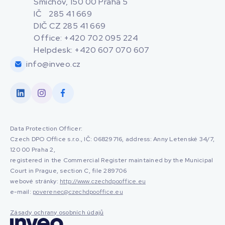
Smíchov, 150 00 Praha 5
IČ 285 41 669
DIČ CZ 285 41 669
Office: +420 702 095 224
Helpdesk: +420 607 070 607
info@inveo.cz
Data Protection Officer:
Czech DPO Office s.r.o., IČ: 06829716, address: Anny Letenské 34/7,
120 00 Praha 2,
registered in the Commercial Register maintained by the Municipal
Court in Prague, section C, file 289706
webové stránky:
http://www.czechdpooffice.eu
e-mail:
poverenec@czechdpooffice.eu
Zásady ochrany osobních údajů