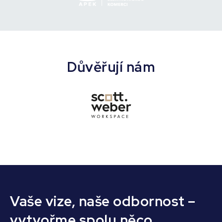
Důvěřují nám
Vaše vize, naše odbornost –
vytvořme spolu něco