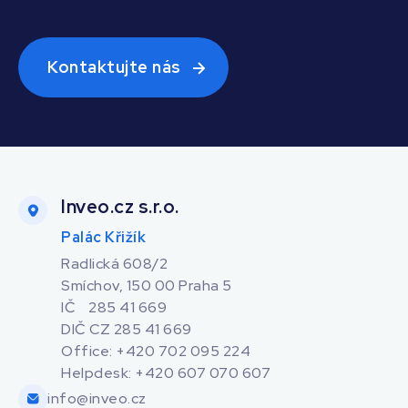
Kontaktujte nás
Inveo.cz s.r.o.
Palác Křižík
Radlická 608/2
Smíchov, 150 00 Praha 5
IČ 285 41 669
DIČ CZ 285 41 669
Office: +420 702 095 224
Helpdesk: +420 607 070 607
info@inveo.cz