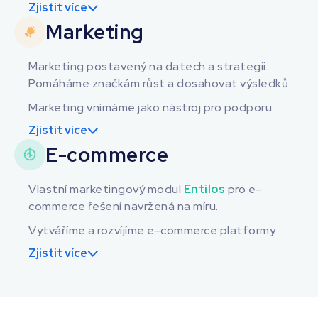
Zjistit více
reálných potřeb klienta. Od jednoduchých webů
Marketing
až po komplexní systémy a integrace.
Marketing postavený na datech a strategii.
Pomáháme značkám růst a dosahovat výsledků.
Marketing vnímáme jako nástroj pro podporu
byznysu. Pracujeme s daty, obsahem i výkonem
Zjistit více
tak, aby aktivity dávaly smysl a přinášely
E-commerce
měřitelné výsledky.
Vlastní marketingový modul
Entilos
pro e-
commerce řešení navržená na míru.
Vytváříme a rozvíjíme e-commerce platformy
s vlastním marketingovým modulem. Zaměřujeme
Zjistit více
se na funkčnost, konverze a dlouhodobý růst.