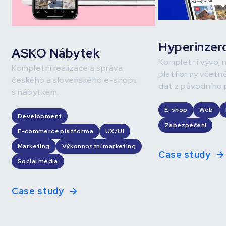
Hyperinzer
ASKO Nábytek
Kompletní vývoj n
Kompletní realizace a správa
platformy včetně
českého a slovenského e-shopu
dat z původního 
s nábytkem.
E-shop
Web
Development
Zabezpečení
E-commerce platforma
UX/UI
Marketing
Výkonnostní marketing
Case study
Social media
Case study